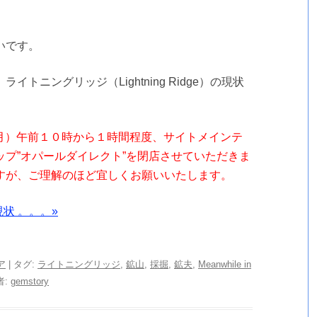
いです。
トニングリッジ（Lightning Ridge）の現状
日（月）午前１０時から１時間程度、サイトメインテ
プ”オパールダイレクト”を閉店させていただきま
すが、ご理解のほど宜しくお願いいたします。
状 。。。»
ア
| タグ:
ライトニングリッジ
,
鉱山
,
採掘
,
鉱夫
,
Meanwhile in
者:
gemstory