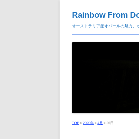
Rainbow From D
オーストラリア産オパールの魅力、
TOP
>
2020年
>
4月
>
26日