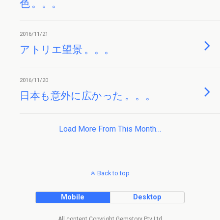
色 。。。
2016/11/21
アトリエ望景 。。。
2016/11/20
日本も意外に広かった 。。。
Load More From This Month…
Back to top
Mobile
Desktop
All content Copyright Gemstory Pty Ltd