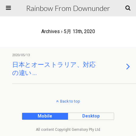
Rainbow From Downunder
Archives › 5月 13th, 2020
2020/05/13
日本とオーストラリア、対応
の違い …
Back to top
Mobile
Desktop
All content Copyright Gemstory Pty Ltd