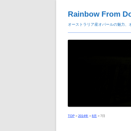
Rainbow From D
オーストラリア産オパールの魅力、
TOP
>
2014年
>
8月
>
7日