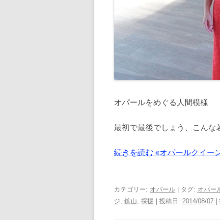
オパールをめぐる人間模様
最初で最後でしょう、こんな
続きを読む «オパールクイーン
カテゴリー:
オパール
| タグ:
オパー
ジ
,
鉱山
,
採掘
| 投稿日:
2014/08/07
|