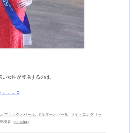
若い女性が登場するのは。
 。。。»
ル
,
ブラックオパール
,
ボルダーオパール
,
ライトニングリッ
投稿者:
gemstory