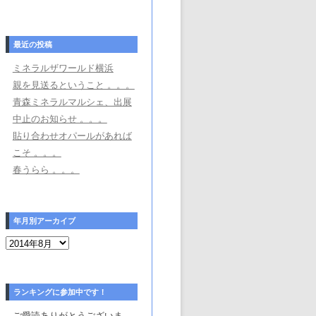
最近の投稿
ミネラルザワールド横浜
親を見送るということ 。。。
青森ミネラルマルシェ、出展
中止のお知らせ 。。。
貼り合わせオパールがあれば
こそ 。。。
春うらら 。。。
年月別アーカイブ
年
月
別
ア
ー
カ
ランキングに参加中です！
イ
ブ
ご愛読ありがとうございま