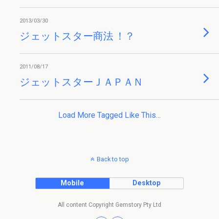
2013/03/30
ジェットスター商法 ！？
2011/08/17
ジェットスターＪＡＰＡＮ
Load More Tagged Like This…
Back to top
Mobile
Desktop
All content Copyright Gemstory Pty Ltd