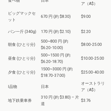
食べ物
日本
ア（A$）
ビッグマックセ
670 円 (約 $8.30)
$9.00
ット
パン一斤 (340g)
170 円 (約 $2.10)
$2.20
500~800 円 (約
朝食 (ひとり分)
$8.00-25.00
$6.20-10.00)
500~1500 円 (約
昼食 (ひとり分)
$10.00-25.00
$6.20-18.70)
1500~3000 円 (約
夕食 (ひとり分)
$25.00-40.00
$18.70-37.00)
オーストラリ
I品物
日本
ア（A$）
310 円 (約 $3.80) – 片
地下鉄乗車券
$3.76
道