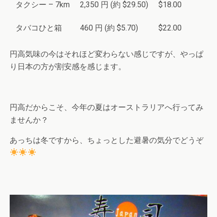
タクシー – 7km
2,350 円 (約 $29.50)
$18.00
タバコひと箱
460 円 (約 $5.70)
$22.00
円高気味の今はそれほど変わらない感じですが、やっぱ
り日本の方が割安感を感じます。
円高だからこそ、今年の夏はオーストラリアへ行ってみ
ませんか？
あっちは冬ですから、ちょっとした避暑の気分でどうぞ