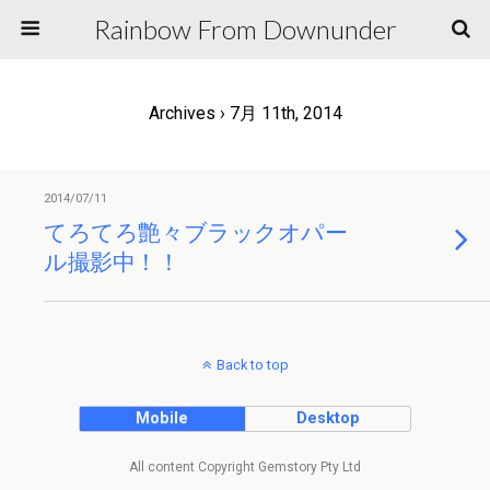
Rainbow From Downunder
Archives › 7月 11th, 2014
2014/07/11
てろてろ艶々ブラックオパー
ル撮影中！！
Back to top
Mobile
Desktop
All content Copyright Gemstory Pty Ltd