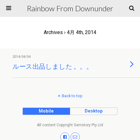
Rainbow From Downunder
Archives › 4月 4th, 2014
2014/04/04
ルース出品しました 。。。
Back to top
Mobile
Desktop
All content Copyright Gemstory Pty Ltd