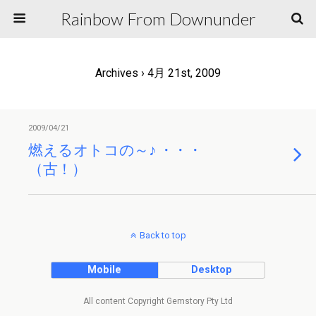
Rainbow From Downunder
Archives › 4月 21st, 2009
2009/04/21
燃えるオトコの～♪ ・・・
（古！）
Back to top
Mobile
Desktop
All content Copyright Gemstory Pty Ltd