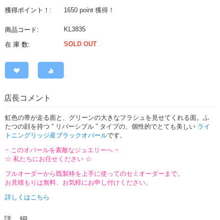
獲得ポイント！:
1650 point
獲得！
KL3835
商品コード:
SOLD OUT
在 庫 数:
店長コメント
虹色の帯が走る面と、グリーンの大きなフラシュを見せてくれる面。ふ
たつの顔を持つ “ リバーシブル ” タイプの、個性的でとても美しい
ライ
トニングリッジ産ブラックオパール
です。
~ このオパールを素敵なジュエリーへ ~
☆ 私たちにお任せください ☆
フルオーダーから既製枠を上手に使ってのセミオーダーまで。
お見積もりは無料、お気軽にお申し付けください。
詳しくはこちら
詳 細