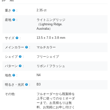
2.35
ct
重さ
:
産地
:
ライトニングリッジ
（Lightning Ridge.
Australia）
13.5 x 7.0 x 3.8
mm
サイズ
:
メインカラー
:
マルチカラー
シェイプ
:
フリーシェイプ
パターン
:
リボン / フラッシュ
N4
地色
:
B3
明るさ・光沢
:
その他:
フルオーダーから既製枠を
上手に使ってのセミオーダ
ーまで。お見積もりは無
料、お気軽にお申し付けく