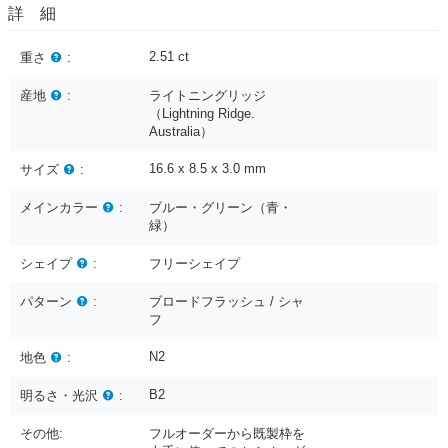
詳 細
2.51
ct
重さ
:
産地
:
ライトニングリッジ
（Lightning Ridge.
Australia）
16.6 x 8.5 x 3.0
mm
サイズ
:
メインカラー
:
ブルー・グリーン（青・
緑）
シェイプ
:
フリーシェイプ
パターン
:
ブロードフラッシュ / シャ
フ
N2
地色
:
B2
明るさ・光沢
:
その他:
フルオーダーから既製枠を