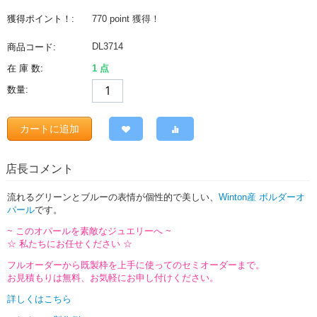
獲得ポイント！:
770 point
獲得！
DL3714
商品コード:
在 庫 数:
1 点
数量:
カートに追加
店長コメント
流れるグリーンとブルーの表情が個性的で美しい、
Winton産 ボルダーオ
パール
です。
~ このオパールを素敵なジュエリーへ ~
☆ 私たちにお任せください ☆
フルオーダーから既製枠を上手に使ってのセミオーダーまで。
お見積もりは無料、お気軽にお申し付けください。
詳しくはこちら