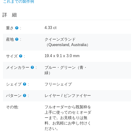
これまでの製作例
詳 細
4.33
ct
重さ
:
産地
:
クイーンズランド
（Queensland, Australia）
19.4 x 9.1 x 3.0
mm
サイズ
:
メインカラー
:
ブルー・グリーン（青・
緑）
シェイプ
:
フリーシェイプ
パターン
:
レイヤー / ピンファイヤー
その他:
フルオーダーから既製枠を
上手に使ってのセミオーダ
ーまで。お見積もりは無
料、お気軽にお申し付けく
ださい。