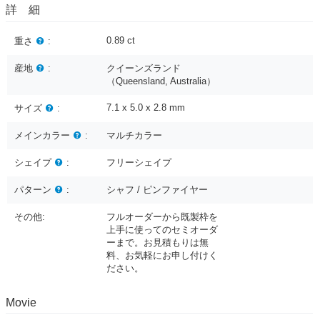
詳 細
0.89
ct
重さ
:
産地
:
クイーンズランド
（Queensland, Australia）
7.1 x 5.0 x 2.8
mm
サイズ
:
メインカラー
:
マルチカラー
シェイプ
:
フリーシェイプ
パターン
:
シャフ / ピンファイヤー
その他:
フルオーダーから既製枠を
上手に使ってのセミオーダ
ーまで。お見積もりは無
料、お気軽にお申し付けく
ださい。
Movie