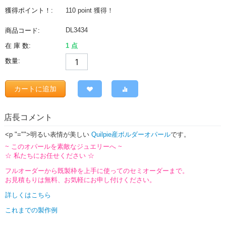
獲得ポイント！:
110 point
獲得！
DL3434
商品コード:
在 庫 数:
1 点
数量:
カートに追加
店長コメント
<p "="">明るい表情が美しい
Quilpie産ボルダーオパール
です。
~ このオパールを素敵なジュエリーへ ~
☆ 私たちにお任せください ☆
フルオーダーから既製枠を上手に使ってのセミオーダーまで。
お見積もりは無料、お気軽にお申し付けください。
詳しくはこちら
これまでの製作例