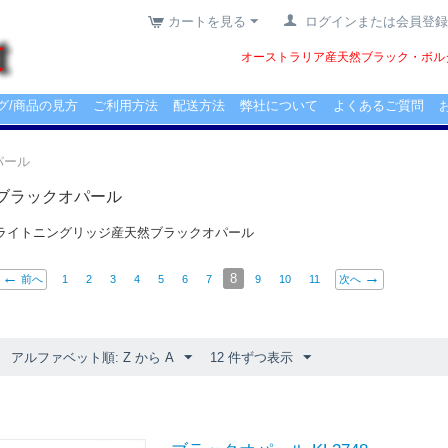
カートを見る
ログインまたは会員登録
オーストラリア産天然ブラック・ボルダ
グ/商品の見方
ご利用方法
配送方法
弊社について
よくあるご質問
パール
ブラックオパール
ライトニングリッジ産天然ブラックオパール
8
前へ
1
2
3
4
5
6
7
9
10
11
次へ
アルファベット順: Z から A
12 件ずつ表示