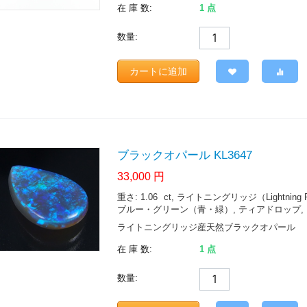
在 庫 数:
1 点
数量:
カートに追加
ブラックオパール KL3647
33,000
円
重さ: 1.06
ct
, ライトニングリッジ（Lightning Ridge.
ブルー・グリーン（青・緑）, ティアドロップ, シャ
ライトニングリッジ産天然ブラックオパール
在 庫 数:
1 点
数量: