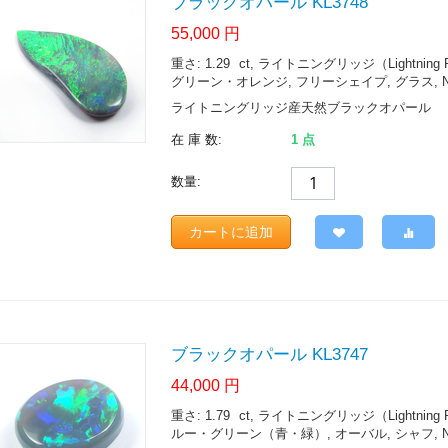
ブラックオパール KL3748
55,000
円
重さ: 1.29
ct
, ライトニングリッジ（Lightning Ridge.
グリーン・オレンジ, フリーシェイプ, グラス, N4
ライトニングリッジ産天然ブラックオパール
在 庫 数:
1 点
数量:
カートに追加
ブラックオパール KL3747
44,000
円
重さ: 1.79
ct
, ライトニングリッジ（Lightning Ridge.
ルー・グリーン（青・緑）, オーバル, シャフ, N5