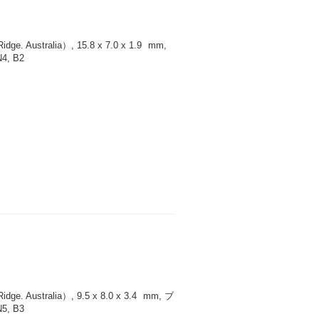
 Australia）, 15.8 x 7.0 x 1.9
mm
,
, B2
 Australia）, 9.5 x 8.0 x 3.4
mm
, ブ
, B3