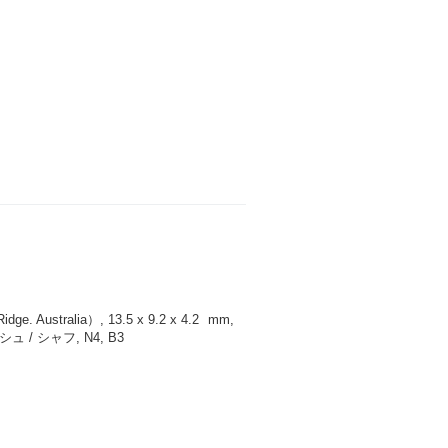
 Australia）, 13.5 x 9.2 x 4.2
mm
,
/ シャフ, N4, B3