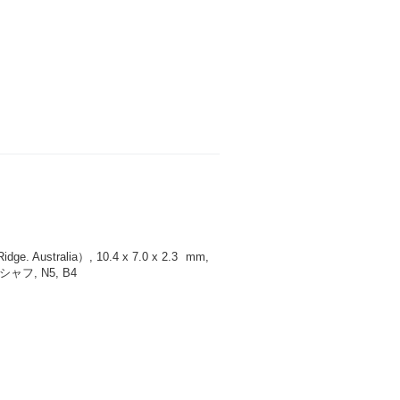
 Australia）, 10.4 x 7.0 x 2.3
mm
,
フ, N5, B4