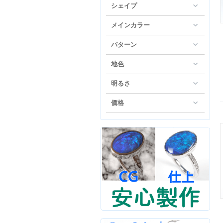
シェイプ
メインカラー
パターン
地色
明るさ
価格