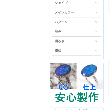
シェイプ
メインカラー
パターン
地色
明るさ
価格