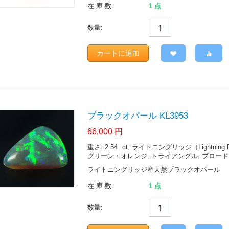
在 庫 数:
1 点
数量:
カートに追加
ブラックオパール KL3953
66,000
円
重さ: 2.54
ct
, ライトニングリッジ（Lightning Ridge.
グリーン・オレンジ, トライアングル, ブロードフラ
ライトニングリッジ産天然ブラックオパール
在 庫 数:
1 点
数量: