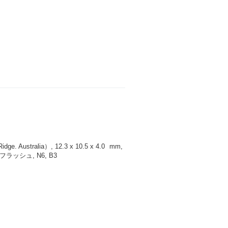
 Australia）, 12.3 x 10.5 x 4.0
mm
,
ッシュ, N6, B3