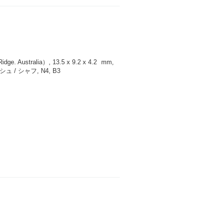
 Australia）, 13.5 x 9.2 x 4.2
mm
,
/ シャフ, N4, B3