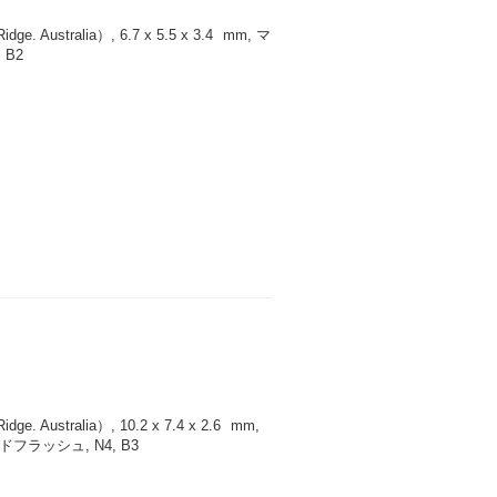
 Australia）, 6.7 x 5.5 x 3.4
mm
, マ
 B2
 Australia）, 10.2 x 7.4 x 2.6
mm
,
ラッシュ, N4, B3