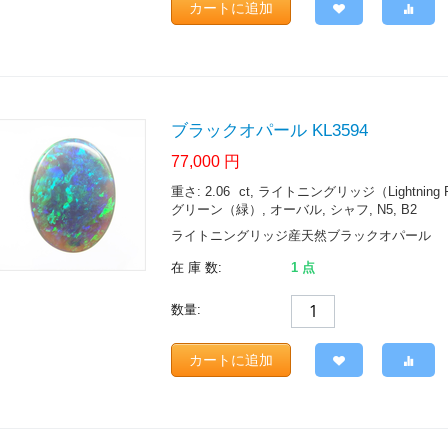
カートに追加
ブラックオパール KL3594
77,000
円
重さ: 2.06
ct
, ライトニングリッジ（Lightning Ridge.
グリーン（緑）, オーバル, シャフ, N5, B2
ライトニングリッジ産天然ブラックオパール
在 庫 数:
1 点
数量:
カートに追加