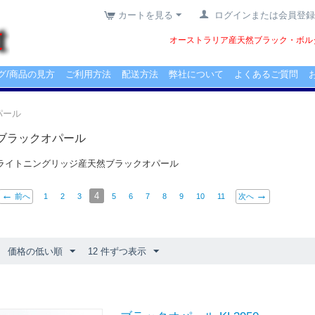
カートを見る
ログインまたは会員登録
オーストラリア産天然ブラック・ボルダ
グ/商品の見方
ご利用方法
配送方法
弊社について
よくあるご質問
パール
ブラックオパール
ライトニングリッジ産天然ブラックオパール
4
前へ
1
2
3
5
6
7
8
9
10
11
次へ
価格の低い順
12 件ずつ表示