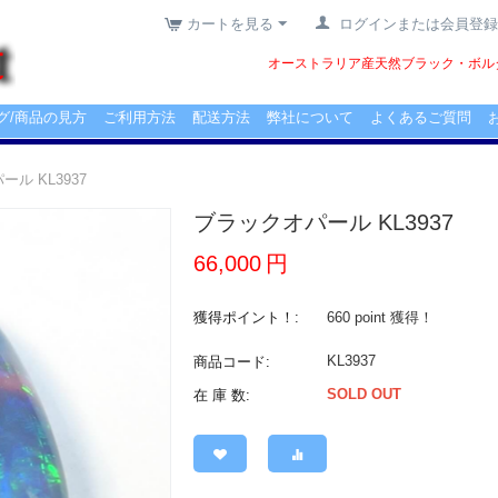
カートを見る
ログインまたは会員登録
オーストラリア産天然ブラック・ボルダ
グ/商品の見方
ご利用方法
配送方法
弊社について
よくあるご質問
ル KL3937
ブラックオパール KL3937
66,000
円
獲得ポイント！:
660 point
獲得！
KL3937
商品コード:
SOLD OUT
在 庫 数: