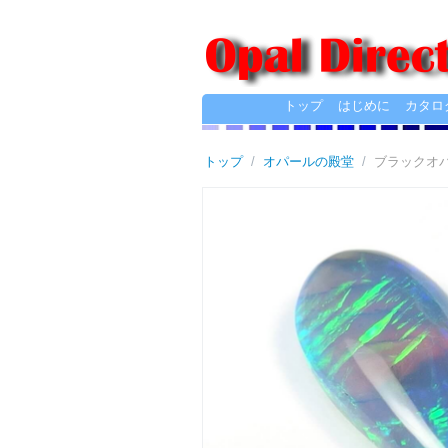
トップ
はじめに
カタロ
トップ
/
オパールの殿堂
/
ブラックオパー