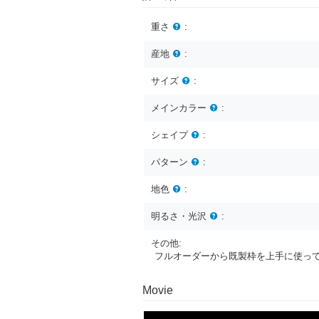
重さ
:
産地
:
サイズ
:
メインカラー
:
シェイプ
:
パターン
:
地色
:
明るさ・光沢
:
その他:
フルオーダーから既製枠を上手に使っ
Movie