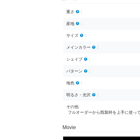
重さ
:
産地
:
サイズ
:
メインカラー
:
シェイプ
:
パターン
:
地色
:
明るさ・光沢
:
その他:
フルオーダーから既製枠を上手に使っ
Movie