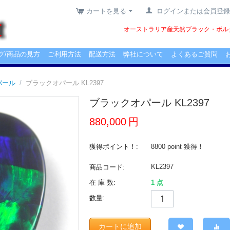
カートを見る
ログインまたは会員登録
オーストラリア産天然ブラック・ボルダ
グ/商品の見方
ご利用方法
配送方法
弊社について
よくあるご質問
パール
/
ブラックオパール KL2397
ブラックオパール KL2397
880,000
円
獲得ポイント！:
8800 point
獲得！
KL2397
商品コード:
在 庫 数:
1 点
数量:
カートに追加