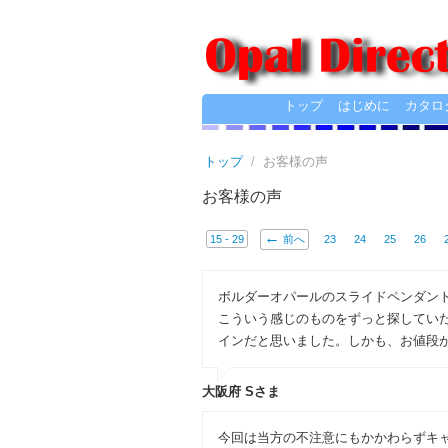
トップ
はじめに
カタロ
トップ
/
お客様の声
お客様の声
15 - 29
前へ
23
24
25
26
ボルダーオパールのスライドペンダン
こういう感じのものをずっと探してい
インだと思いました。しかも、お値段
大阪府 Sさま
今回は当方の不注意にもかかわらずキ