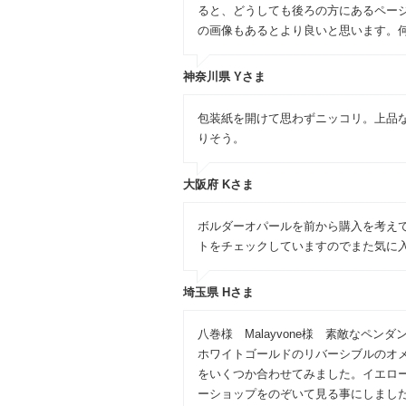
ると、どうしても後ろの方にあるペー
の画像もあるとより良いと思います。
神奈川県 Yさま
包装紙を開けて思わずニッコリ。上品
りそう。
大阪府 Kさま
ボルダーオパールを前から購入を考え
トをチェックしていますのでまた気に
埼玉県 Hさま
八巻様 Malayvone様 素敵な
ホワイトゴールドのリバーシブルのオ
をいくつか合わせてみました。イエロ
ーショップをのぞいて見る事にしまし