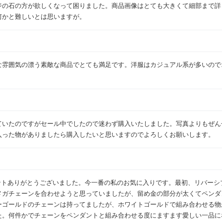
ジの石の方が欲しくなって困りました。商品画像はとても大きくて細部まで詳
何かと難しいとは思いますが。
な雰囲気の漂う素敵な商品でとても満足です。洋服はカジュアル系が多いので
ていたのですがセール中でしたので迷わず購入いたしました。写真よりもぜん
入った物がありましたら購入したいと思いますのでよろしくお願いします。
ペンダントありがとうございました。今一番の私のお気に入りです。最初、リバー
メガチェーンを合わせようと思っていましたが、留め金の部分が太くてペンダ
ーゴールドのチェーンは持ってましたが、ホワイトゴールドで組み合わせる物
た。何件かでチェーンをペンダントと組み合わせる度にますます愛しい一品に