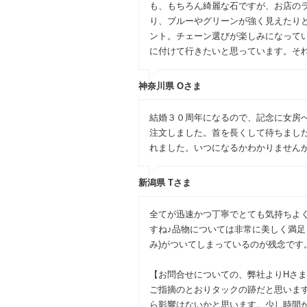
も、もちろん綺麗な石ですが、お店の
り、ブルーやグリーンが強く見えたり
ント。チェーン選びが楽しみになってい
に付けて行きたいと思っています。そ
神奈川県 Oさま
結婚３０周年になるので、記念に女房
注文しました。首を長くして待ちまし
れました。いつになるかわかりません
新潟県 Tさま
全てが迅速かつ丁寧でとても気持ちよ
すね♪品物については非常に美しく満
み)がついてしまっているのが残念です
【お問合せについての、弊社よりHさ
ご指摘のとおりタックの跡だと思いま
ら影響はないかと思います。少し時間