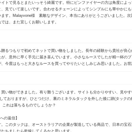
ライトで見るとまたいっそう綺麗です。特にピンファイヤーの方は角度によっ
と、見ていて楽しいです。合わせるチェーンによってシンプルにも華やかにも
ます。Malayvone様 素敵なデザイン、本当にありがとうございました。
れでは、また宜しくお願いします。
へ贈るつもりで初めてネットで買い物をしました。長年の経験から貴社が良心
たが、意外に早く手元に届き喜んでいます。小さなルースでしたが精一杯のプ
が、今度はもっと大きなルースを買ってやりたいとしみじみ思いました。お世
く買い物ができました。有り難うございます。サイトも分かりやすい、見やす
足しておりますが、ひとつだけ、裏のミネラルタックを外した後に跡(タックの
。これは落ちるものでしょうか？
まへの返信】
す。このタックは、オーストラリアの企業が製造している商品で、日本の宝石
がたちましたら乾燥してくるかと思います。