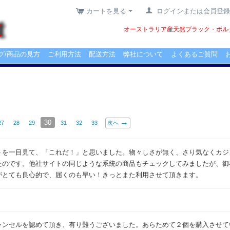
カートを見る
ログインまたは会員登録
オーストラリア産天然ブラック・ボルダ
グ/商品の見方
ご利用方法
配送方法
弊社について
よくあるご質問
30
27
28
29
31
32
33
次へ
トを一目見て、「これだ！」と思いました。物々しさが無く、さり気なくカジ
たのです。他社サイトの同じような系統の商品もチェックしてみましたが、御
がとても良心的で、届くのも早い！きっとまた利用させて頂きます。
ャンセルを認めて頂き、有り難うございました。あらためて２個を購入させて