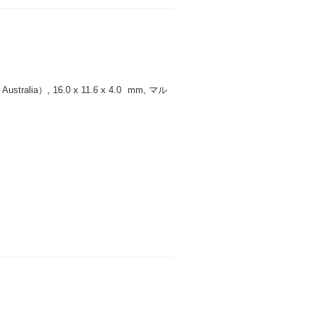
ralia）, 16.0 x 11.6 x 4.0
mm
, マル