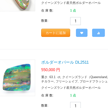
クイーンズランド産天然ボルダーオパール
在 庫 数:
1 点
数量:
カートに追加
ボルダーオパール DL2511
550,000
円
重さ: 63.1
ct
, クイーンズランド（Queensland, Aust
チカラー, フリーシェイプ, ブロードフラッシュ
クイーンズランド産天然ボルダーオパール
在 庫 数:
1 点
数量: