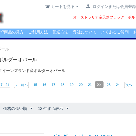
カートを見る
ログインまたは会員登録
オーストラリア産天然ブラック・ボルダ
グ/商品の見方
ご利用方法
配送方法
弊社について
よくあるご質問
パール
ボルダーオパール
クイーンズランド産ボルダーオパール
22
7 - 21
前へ
15
16
17
18
19
20
21
23
24
次へ
価格の低い順
12 件ずつ表示