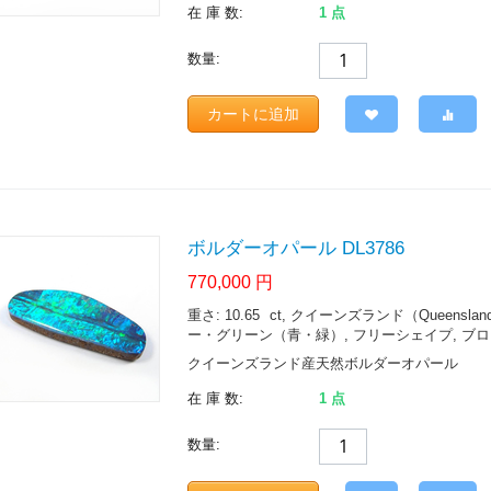
在 庫 数:
1 点
数量:
カートに追加
ボルダーオパール DL3786
770,000
円
重さ: 10.65
ct
, クイーンズランド（Queensland, Aus
ー・グリーン（青・緑）, フリーシェイプ, ブロ
クイーンズランド産天然ボルダーオパール
在 庫 数:
1 点
数量: