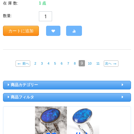
在 庫 数:
1 点
数量:
カートに追加
9
前へ
2
3
4
5
6
7
8
10
11
次へ
商品カテゴリー
商品フィルタ