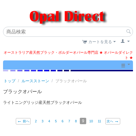
カートを見る
オーストラリア産天然ブラック・ボルダーオパール専門店 ★ オパールダイレク
ト ★
トップ
/
ルースストーン
/
ブラックオパール
ブラックオパール
ライトニングリッジ産天然ブラックオパール
9
前へ
2
3
4
5
6
7
8
10
11
次へ