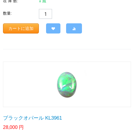
在 庫 数:
1 点
数量:
カートに追加
ブラックオパール KL3961
28,000
円