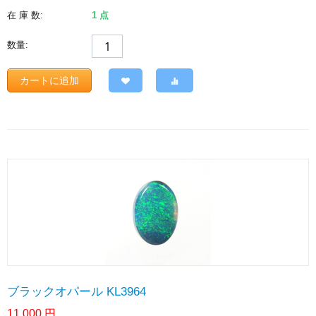
在 庫 数:
1 点
数量:
カートに追加
ブラックオパール KL3964
11,000
円