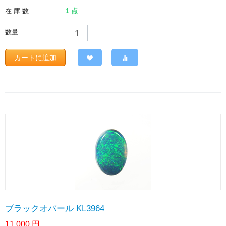
在 庫 数:
1 点
数量:
カートに追加
ブラックオパール KL3964
11,000
円