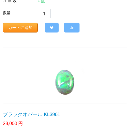
在 庫 数:
1 点
数量:
カートに追加
ブラックオパール KL3961
28,000
円