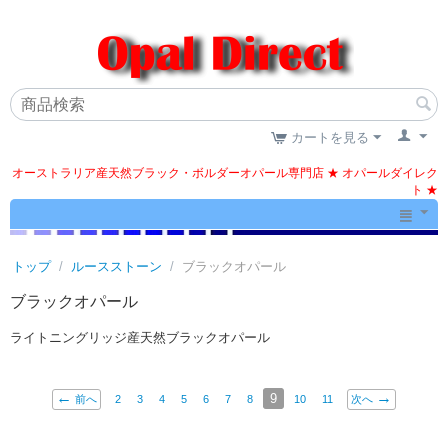
カートを見る
オーストラリア産天然ブラック・ボルダーオパール専門店 ★ オパールダイレク
ト ★
トップ
/
ルースストーン
/
ブラックオパール
ブラックオパール
ライトニングリッジ産天然ブラックオパール
9
前へ
2
3
4
5
6
7
8
10
11
次へ