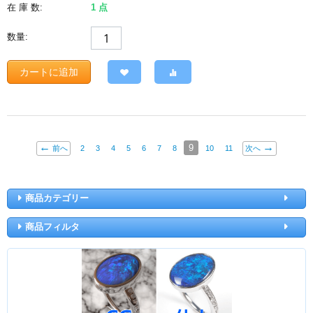
在 庫 数:
1 点
数量:
カートに追加
9
前へ
2
3
4
5
6
7
8
10
11
次へ
商品カテゴリー
商品フィルタ