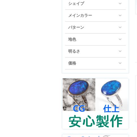
シェイプ
メインカラー
パターン
地色
明るさ
価格