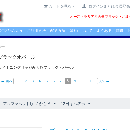
カートを見る
ログインまたは会員登録
オーストラリア産天然ブラック・ボルダ
グ/商品の見方
ご利用方法
配送方法
弊社について
よくあるご質問
パール
ブラックオパール
ライトニングリッジ産天然ブラックオパール
8
前へ
1
2
3
4
5
6
7
9
10
11
次へ
アルファベット順: Z から A
12 件ずつ表示