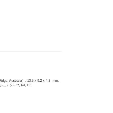
 Australia）, 13.5 x 9.2 x 4.2
mm
,
/ シャフ, N4, B3