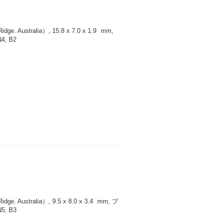
 Australia）, 15.8 x 7.0 x 1.9
mm
,
, B2
 Australia）, 9.5 x 8.0 x 3.4
mm
, ブ
, B3