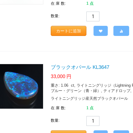
在 庫 数:
1 点
数量:
カートに追加
ブラックオパール KL3647
33,000
円
重さ: 1.06
ct
, ライトニングリッジ（Lightning Ridge.
ブルー・グリーン（青・緑）, ティアドロップ, シャ
ライトニングリッジ産天然ブラックオパール
在 庫 数:
1 点
数量: