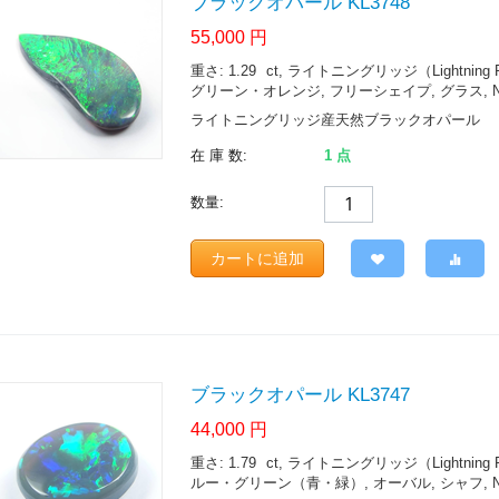
ブラックオパール KL3748
55,000
円
重さ: 1.29
ct
, ライトニングリッジ（Lightning Ridge.
グリーン・オレンジ, フリーシェイプ, グラス, N4
ライトニングリッジ産天然ブラックオパール
在 庫 数:
1 点
数量:
カートに追加
ブラックオパール KL3747
44,000
円
重さ: 1.79
ct
, ライトニングリッジ（Lightning Ridge.
ルー・グリーン（青・緑）, オーバル, シャフ, N5