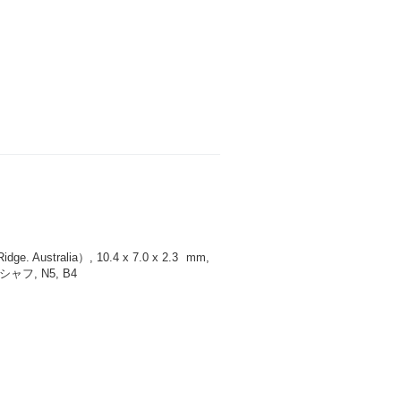
 Australia）, 10.4 x 7.0 x 2.3
mm
,
フ, N5, B4