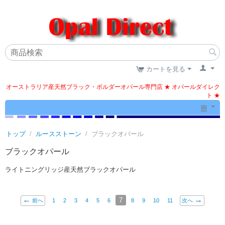
カートを見る
オーストラリア産天然ブラック・ボルダーオパール専門店 ★ オパールダイレク
ト ★
トップ
/
ルースストーン
/
ブラックオパール
ブラックオパール
ライトニングリッジ産天然ブラックオパール
7
前へ
1
2
3
4
5
6
8
9
10
11
次へ