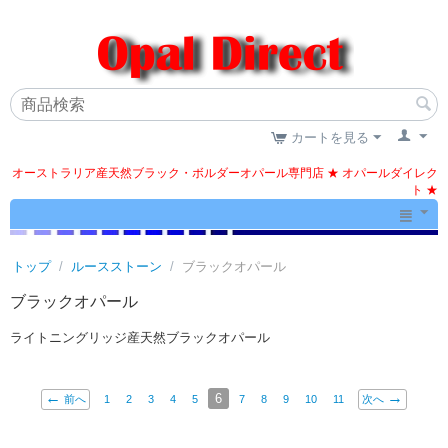
カートを見る
オーストラリア産天然ブラック・ボルダーオパール専門店 ★ オパールダイレク
ト ★
トップ
/
ルースストーン
/
ブラックオパール
ブラックオパール
ライトニングリッジ産天然ブラックオパール
6
前へ
1
2
3
4
5
7
8
9
10
11
次へ