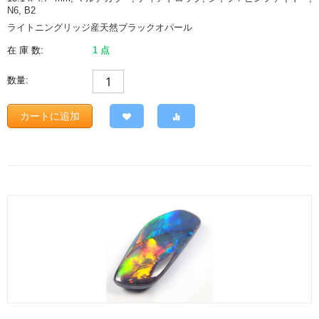
N6, B2
ライトニングリッジ産天然ブラックオパール
在 庫 数:
1 点
数量:
カートに追加