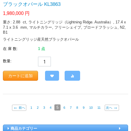
ブラックオパール KL3863
1,980,000
円
重さ: 2.88
ct
, ライトニングリッジ（Lightning Ridge. Australia）, 17.4 x
7.1 x 3.6
mm
, マルチカラー, フリーシェイプ, ブロードフラッシュ, N2,
B1
ライトニングリッジ産天然ブラックオパール
在 庫 数:
1 点
数量:
カートに追加
5
前へ
1
2
3
4
6
7
8
9
10
11
次へ
商品カテゴリー