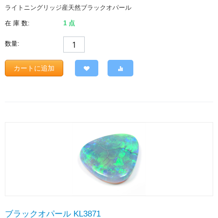
ライトニングリッジ産天然ブラックオパール
在 庫 数:
1 点
数量:
カートに追加
ブラックオパール KL3871