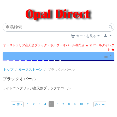
カートを見る
オーストラリア産天然ブラック・ボルダーオパール専門店 ★ オパールダイレク
ト ★
トップ
/
ルースストーン
/
ブラックオパール
ブラックオパール
ライトニングリッジ産天然ブラックオパール
5
前へ
1
2
3
4
6
7
8
9
10
11
次へ