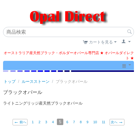
カートを見る
オーストラリア産天然ブラック・ボルダーオパール専門店 ★ オパールダイレク
ト ★
トップ
/
ルースストーン
/
ブラックオパール
ブラックオパール
ライトニングリッジ産天然ブラックオパール
5
前へ
1
2
3
4
6
7
8
9
10
11
次へ