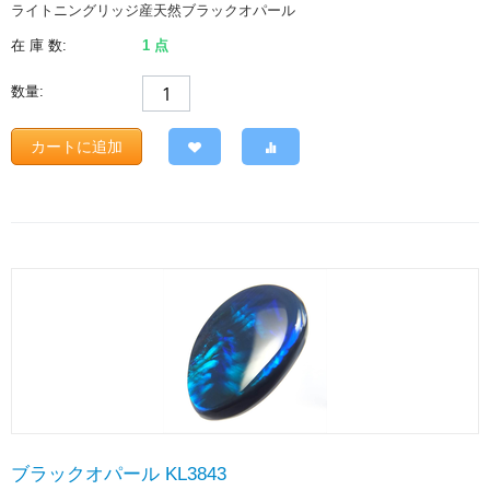
ライトニングリッジ産天然ブラックオパール
在 庫 数:
1 点
数量:
カートに追加
ブラックオパール KL3843