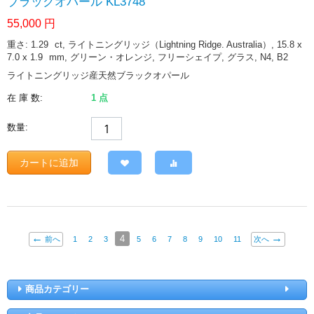
ブラックオパール KL3748
55,000
円
重さ: 1.29
ct
, ライトニングリッジ（Lightning Ridge. Australia）, 15.8 x
7.0 x 1.9
mm
, グリーン・オレンジ, フリーシェイプ, グラス, N4, B2
ライトニングリッジ産天然ブラックオパール
在 庫 数:
1 点
数量:
カートに追加
4
前へ
1
2
3
5
6
7
8
9
10
11
次へ
商品カテゴリー