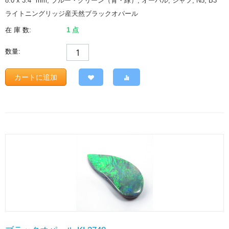
8.0 x 3.4
mm
, ブルー・グリーン（青・緑）, オーバル, シャフ, N5, B3
ライトニングリッジ産天然ブラックオパール
在 庫 数:
1 点
数量:
カートに追加