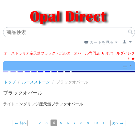
カートを見る
オーストラリア産天然ブラック・ボルダーオパール専門店 ★ オパールダイレク
ト ★
トップ
/
ルースストーン
/
ブラックオパール
ブラックオパール
ライトニングリッジ産天然ブラックオパール
4
前へ
1
2
3
5
6
7
8
9
10
11
次へ