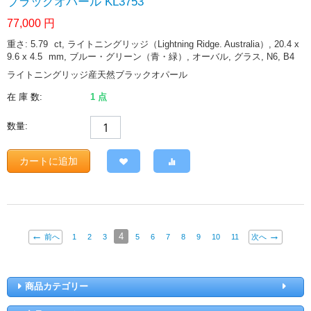
ブラックオパール KL3753
77,000
円
重さ: 5.79
ct
, ライトニングリッジ（Lightning Ridge. Australia）, 20.4 x
9.6 x 4.5
mm
, ブルー・グリーン（青・緑）, オーバル, グラス, N6, B4
ライトニングリッジ産天然ブラックオパール
在 庫 数:
1 点
数量:
カートに追加
4
前へ
1
2
3
5
6
7
8
9
10
11
次へ
商品カテゴリー