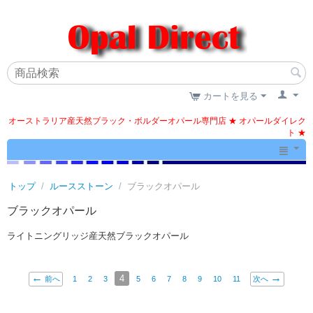
カートを見る
オーストラリア産天然ブラック・ボルダーオパール専門店 ★ オパールダイレク
ト ★
トップ
/
ルースストーン
/
ブラックオパール
ブラックオパール
ライトニングリッジ産天然ブラックオパール
4
前へ
1
2
3
5
6
7
8
9
10
11
次へ