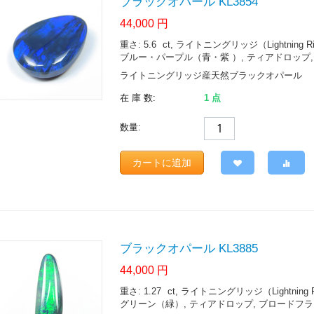
ブラックオパール KL3854
44,000
円
重さ: 5.6
ct
, ライトニングリッジ（Lightning Ridge. 
ブルー・パープル（青・紫 ）, ティアドロップ, ブ
ライトニングリッジ産天然ブラックオパール
在 庫 数:
1 点
数量:
カートに追加
ブラックオパール KL3885
44,000
円
重さ: 1.27
ct
, ライトニングリッジ（Lightning Ridge.
グリーン（緑）, ティアドロップ, ブロードフラッシュ