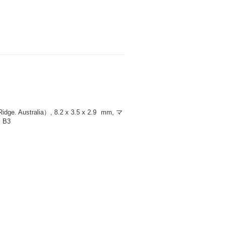
 Australia）, 8.2 x 3.5 x 2.9
mm
, マ
 B3