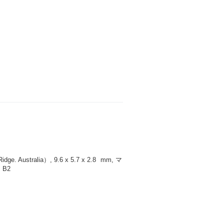
 Australia）, 9.6 x 5.7 x 2.8
mm
, マ
 B2