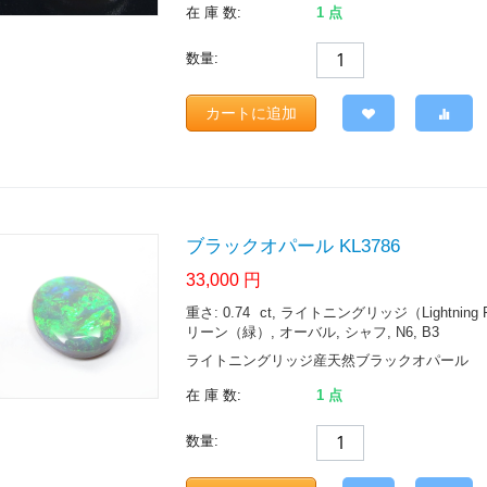
在 庫 数:
1 点
数量:
カートに追加
ブラックオパール KL3786
33,000
円
重さ: 0.74
ct
, ライトニングリッジ（Lightning Ridge.
リーン（緑）, オーバル, シャフ, N6, B3
ライトニングリッジ産天然ブラックオパール
在 庫 数:
1 点
数量: