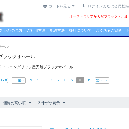
カートを見る
ログインまたは会員登録
オーストラリア産天然ブラック・ボルダ
グ/商品の見方
ご利用方法
配送方法
弊社について
よくあるご質問
パール
ブラックオパール
ライトニングリッジ産天然ブラックオパール
10
1 - 9
前へ
3
4
5
6
7
8
9
11
次へ
価格の高い順
12 件ずつ表示