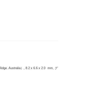
 Australia）, 8.2 x 6.6 x 2.0
mm
, グ