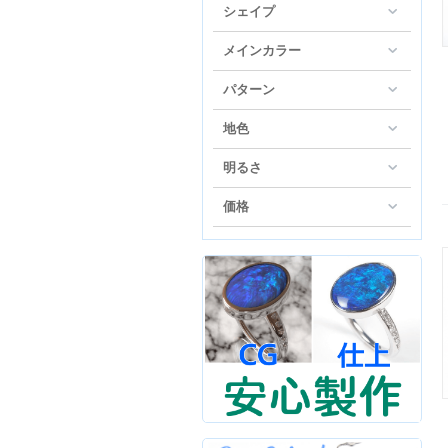
シェイプ
メインカラー
パターン
地色
明るさ
価格